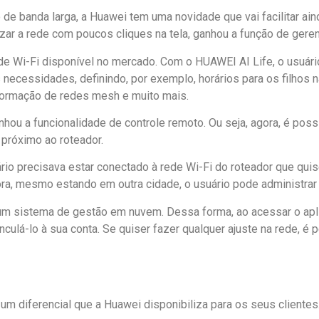
e banda larga, a Huawei tem uma novidade que vai facilitar ain
zar a rede com poucos cliques na tela, ganhou a função de gere
de Wi-Fi disponível no mercado. Com o HUAWEI AI Life, o usuár
 necessidades, definindo, por exemplo, horários para os filhos
formação de redes mesh e muito mais.
anhou a funcionalidade de controle remoto. Ou seja, agora, é pos
próximo ao roteador.
ário precisava estar conectado à rede Wi-Fi do roteador que quis
ora, mesmo estando em outra cidade, o usuário pode administrar 
m sistema de gestão em nuvem. Dessa forma, ao acessar o aplic
culá-lo à sua conta. Se quiser fazer qualquer ajuste na rede, é 
m diferencial que a Huawei disponibiliza para os seus clientes