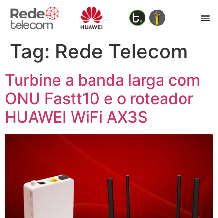
Tag:
Rede Telecom
Turbine a banda larga com
ONU Fastt10 e o roteador
HUAWEI WiFi AX3S